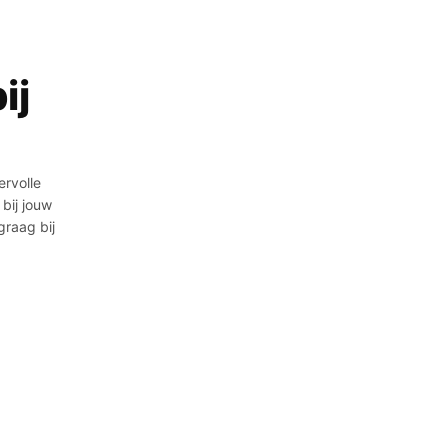
ij
ervolle
bij jouw
raag bij