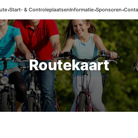
ute
Start- & Controleplaatsen
Informatie
Sponsoren
Conta
Routekaart