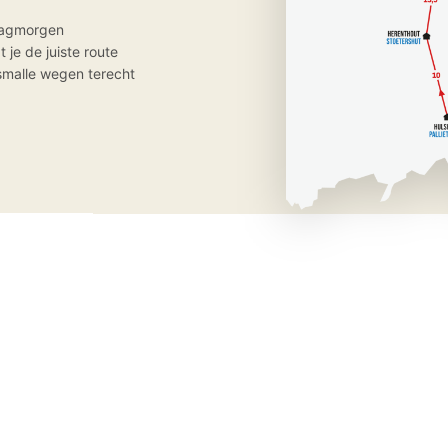
dagmorgen
je de juiste route
 smalle wegen terecht