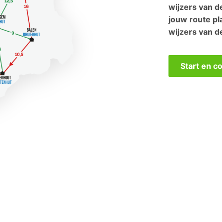
wijzers van d
jouw route pla
wijzers van de
Start en c