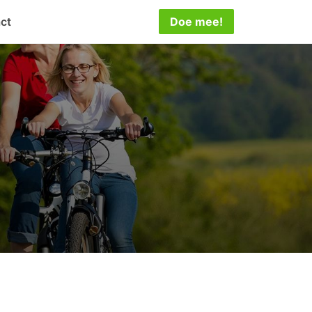
ct
Doe mee!