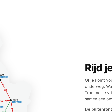
Rijd j
Of je komt voo
onderweg. We k
Trommel je vri
samen een onv
De buitenronde