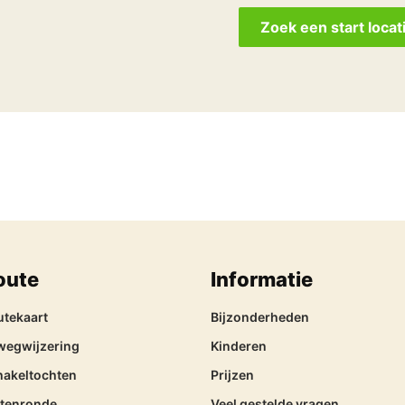
Zoek een start locat
oute
Informatie
utekaart
Bijzonderheden
wegwijzering
Kinderen
hakeltochten
Prijzen
itenronde
Veel gestelde vragen