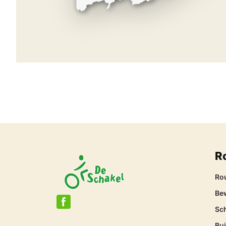
R
Ro
Be
Sc
Bu