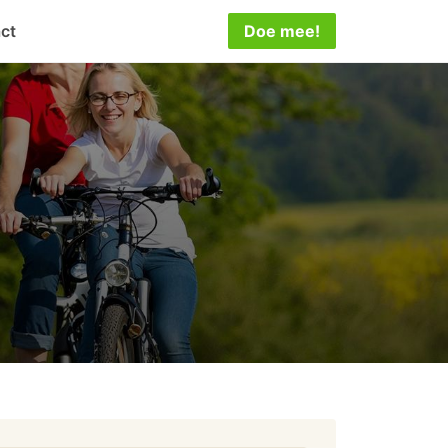
ct
Doe mee!