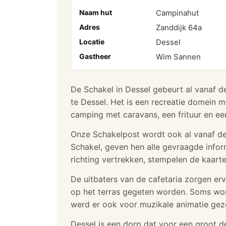
Naam hut
Campinahut
Adres
Zanddijk 64a
Locatie
Dessel
Gastheer
Wim Sannen
De Schakel in Dessel gebeurt al vanaf d
te Dessel. Het is een recreatie domein me
camping met caravans, een frituur en een
Onze Schakelpost wordt ook al vanaf d
Schakel, geven hen alle gevraagde inform
richting vertrekken, stempelen de kaart
De uitbaters van de cafetaria zorgen ervo
op het terras gegeten worden. Soms wordt
werd er ook voor muzikale animatie gezo
Dessel is een dorp dat voor een groot d