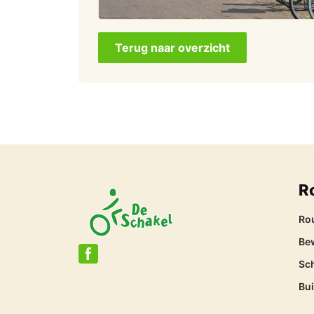
Terug naar overzicht
R
Ro
Be
Sc
Bu