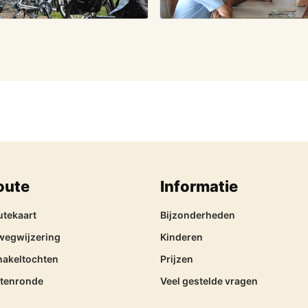
oute
Informatie
utekaart
Bijzonderheden
wegwijzering
Kinderen
hakeltochten
Prijzen
itenronde
Veel gestelde vragen