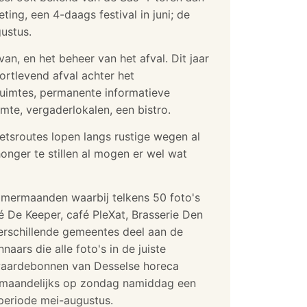
ng, een 4-daags festival in juni; de
ustus.
an, en het beheer van het afval. Dit jaar
rtlevend afval achter het
ruimtes, permanente informatieve
mte, vergaderlokalen, een bistro.
etsroutes lopen langs rustige wegen al
onger te stillen al mogen er wel wat
zomermaanden waarbij telkens 50 foto's
 De Keeper, café PleXat, Brasserie Den
verschillende gemeentes deel aan de
ars die alle foto's in de juiste
 waardebonnen van Desselse horeca
we maandelijks op zondag namiddag een
 periode mei-augustus.