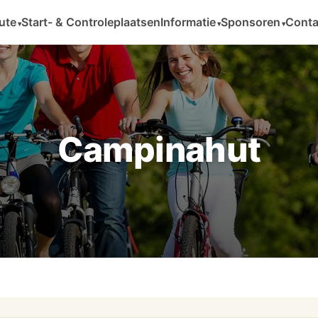
ute
Start- & Controleplaatsen
Informatie
Sponsoren
Conta
Campinahut