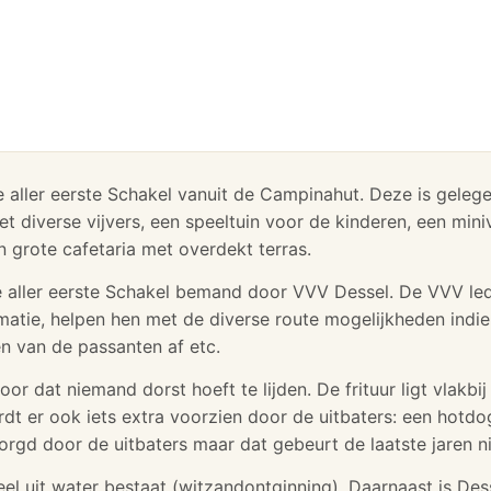
e aller eerste Schakel vanuit de Campinahut. Deze is gele
t diverse vijvers, een speeltuin voor de kinderen, een miniv
 grote cafetaria met overdekt terras.
e aller eerste Schakel bemand door VVV Dessel. De VVV l
atie, helpen hen met de diverse route mogelijkheden indien
en van de passanten af etc.
or dat niemand dorst hoeft te lijden. De frituur ligt vlakbij
 er ook iets extra voorzien door de uitbaters: een hotdogk
rgd door de uitbaters maar dat gebeurt de laatste jaren ni
eel uit water bestaat (witzandontginning). Daarnaast is D